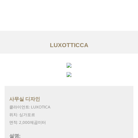
일하다
에 대한
서비스
LUXOTTICCA
조항
문의하기
EN
사무실 디자인
클라이언트: LUXOTICA
위치: 싱가포르
면적: 2,000제곱미터
설명: